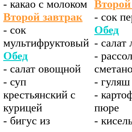
- какао с молоком
Второй
Второй завтрак
- сок п
- сок
Обед
мультифруктовый
- салат
Обед
- рассо
- салат овощной
сметан
- суп
- гуляш
крестьянский с
- карто
курицей
пюре
- бигус из
- кисел