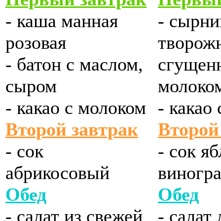
- каша манная
- сырни
розовая
творож
- батон с маслом,
сгущен
сыром
молоко
- какао с молоком
- какао
Второй завтрак
Второй
- сок
- сок я
абрикосовый
виногр
Обед
Обед
- салат из свежей
- салат