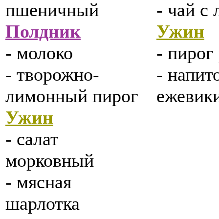
пшеничный
- чай с
Полдник
Ужин
- молоко
- пиро
- творожно-
- напит
лимонный пирог
ежевик
Ужин
- салат
морковный
- мясная
шарлотка