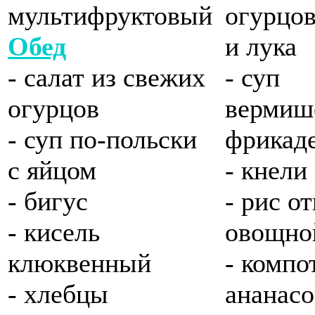
мультифруктовый
огурцов
Обед
и лука
- салат из свежих
- суп
огурцов
вермиш
- суп по-польски
фрикад
с яйцом
- кнели
- бигус
- рис о
- кисель
овощно
клюквенный
- компо
- хлебцы
ананас