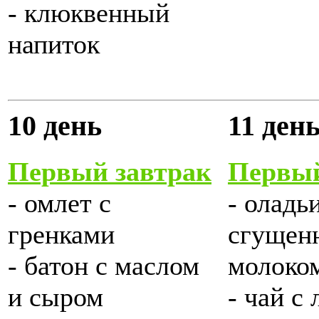
- клюквенный
напиток
10 день
11 ден
Первый завтрак
Первый
- омлет с
- оладь
гренками
сгущен
- батон с маслом
молоко
и сыром
- чай с