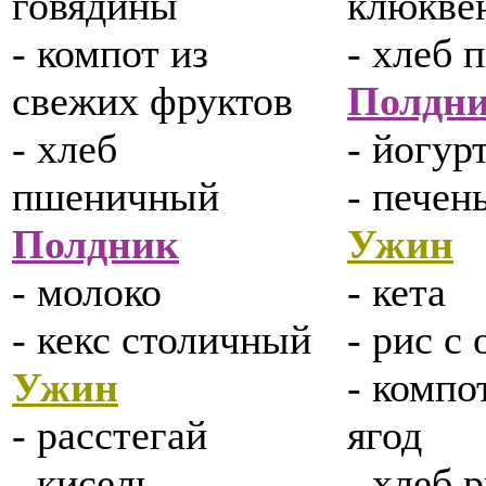
говядины
клюкве
- компот из
- хлеб
свежих фруктов
Полдн
- хлеб
- йогур
пшеничный
- печен
Полдник
Ужин
- молоко
- кета
- кекс столичный
- рис с
Ужин
- компо
- расстегай
ягод
- кисель
- хлеб