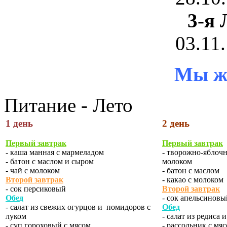
3-я 
03.11.
Мы жд
Питание - Лето
1 день
2 день
Первый завтрак
Первый завтрак
- каша манная с мармеладом
- творожно-яблоч
- батон с маслом и сыром
молоком
- чай с молоком
- батон с маслом
Второй завтрак
- какао с молоком
- сок персиковый
Второй завтрак
Обед
- сок апельсиновы
- салат из свежих огурцов и помидоров с
Обед
луком
- салат из редиса 
- суп гороховый с мясом
- рассольник с мя