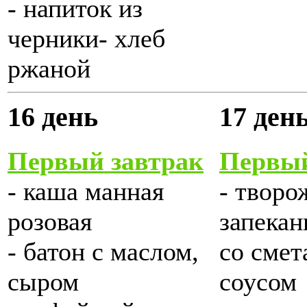
- напиток из
черники- хлеб
ржаной
16 день
17 ден
Первый завтрак
Первый
- каша манная
- творо
розовая
запекан
- батон с маслом,
со сме
сыром
соусом