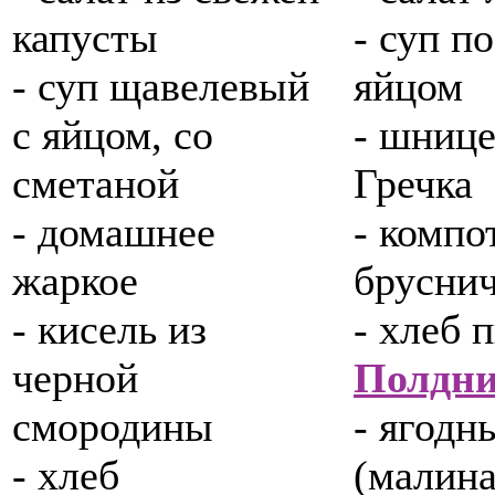
капусты
- суп п
- суп щавелевый
яйцом
с яйцом, со
- шнице
сметаной
Гречка
- домашнее
- компо
жаркое
брусни
- кисель из
- хлеб
черной
Полдн
смородины
- ягодн
- хлеб
(малина