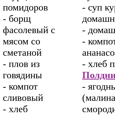
помидоров
- суп к
- борщ
домашн
фасолевый с
- домаш
мясом со
- компо
сметаной
ананас
- плов из
- хлеб
говядины
Полдн
- компот
- ягодн
сливовый
(малина
- хлеб
смороди