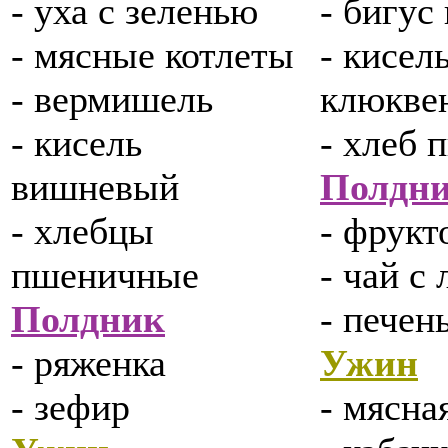
- уха с зеленью
- бигус
- мясные котлеты
- кисел
- вермишель
клюкве
- кисель
- хлеб
вишневый
Полдн
- хлебцы
- фрукт
пшеничные
- чай с
Полдник
- печен
- ряженка
Ужин
- зефир
- мясна