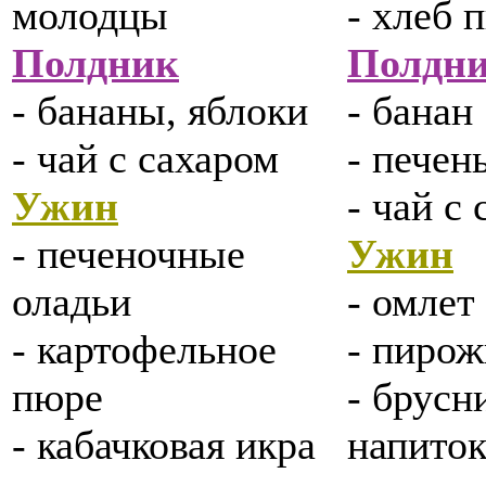
молодцы
- хлеб
Полдник
Полдн
- бананы, яблоки
- банан
- чай с сахаром
- печен
Ужин
- чай с
- печеночные
Ужин
оладьи
- омлет
- картофельное
- пирож
пюре
- брус
- кабачковая икра
напито