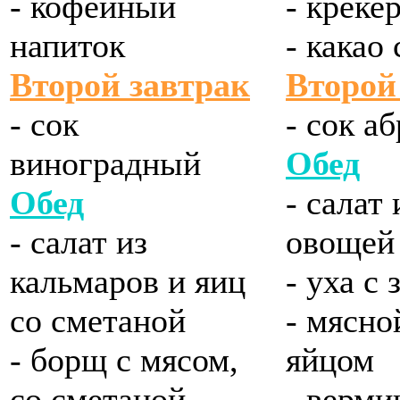
- кофейный
- креке
напиток
- какао
Второй завтрак
Второй
- сок
- сок а
виноградный
Обед
Обед
- салат
- салат из
овощей
кальмаров и яиц
- уха с
со сметаной
- мясно
- борщ с мясом,
яйцом
со сметаной
- верм