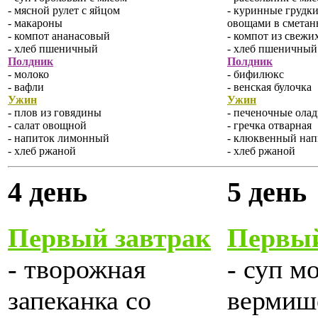
- мясной рулет с яйцом
- куринные грудки
- макароны
овощами в сметан
- компот ананасовый
- компот из свежи
- хлеб пшеничный
- хлеб пшеничный
Полдник
Полдник
- молоко
- бифилюкс
- вафли
- венская булочка
Ужин
Ужин
- плов из говядины
- печеночные олад
- салат овощной
- гречка отварная
- напиток лимонный
- клюквенный на
- хлеб ржаной
- хлеб ржаной
4 день
5 день
Первый завтрак
Первый
- творожная
- суп м
запеканка со
вермиш