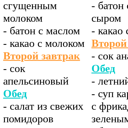
сгущенным
- батон
молоком
сыром
- батон с маслом
- какао
- какао с молоком
Второй
Второй завтрак
- сок а
- сок
Обед
апельсиновый
- летни
Обед
- суп к
- салат из свежих
с фрика
помидоров
зелены