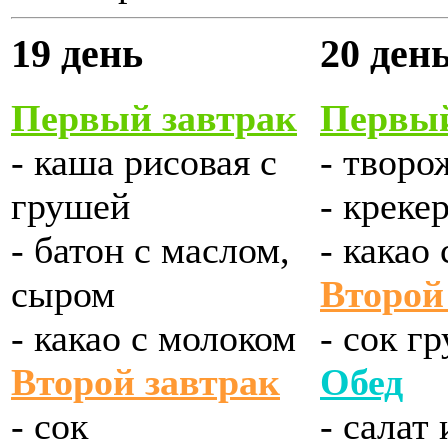
19 день
20 ден
Первый завтрак
Первый
- каша рисовая с
- творо
грушей
- креке
- батон с маслом,
- какао
сыром
Второй
- какао с молоком
- сок г
Второй завтрак
Обед
- сок
- салат