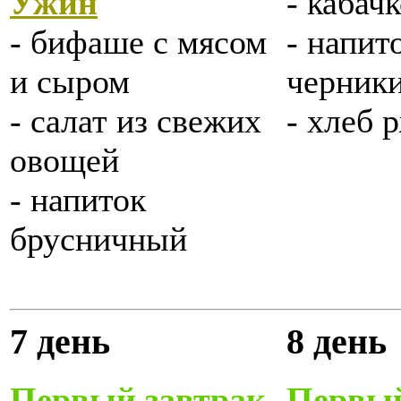
Ужин
- кабач
- бифаше с мясом
- напит
и сыром
черник
- салат из свежих
- хлеб
овощей
- напиток
брусничный
7 день
8 день
Первый завтрак
Первый