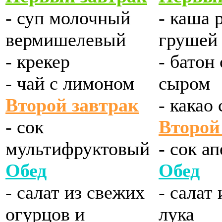
- суп молочный
- каша 
вермишелевый
грушей
- крекер
- батон
- чай с лимоном
сыром
Второй завтрак
- какао
- сок
Второй
мультифруктовый
- сок а
Обед
Обед
- салат из свежих
- салат 
огурцов и
лука