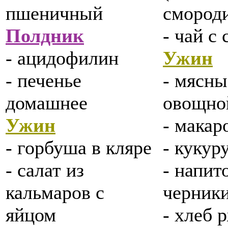
пшеничный
смороди
Полдник
- чай с
- ацидофилин
Ужин
- печенье
- мясны
домашнее
овощно
Ужин
- макар
- горбуша в кляре
- кукур
- салат из
- напит
кальмаров с
черник
яйцом
- хлеб 