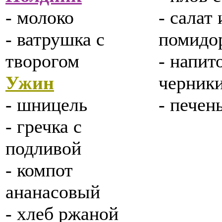
- молоко
- салат
- ватрушка с
помидо
творогом
- напит
Ужин
черник
- шницель
- печен
- гречка с
подливой
- компот
ананасовый
- хлеб ржаной