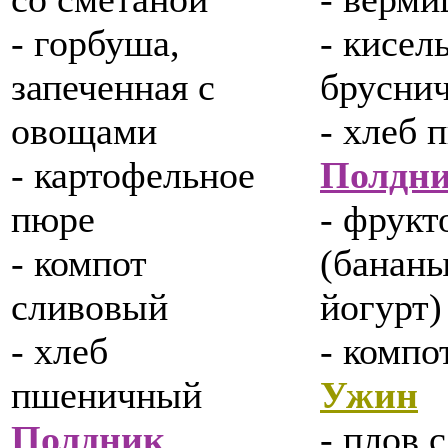
- горбуша,
- кисел
запеченная с
брусни
овощами
- хлеб
- картофельное
Полдн
пюре
- фрукт
- компот
(бананы
сливовый
йогурт)
- хлеб
- компо
пшеничный
Ужин
Полдник
- плов 